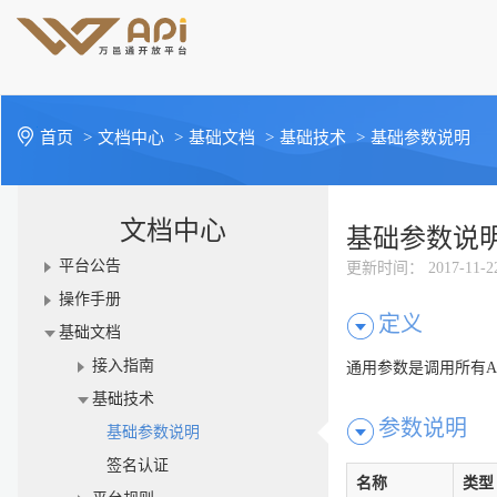
首页
>
文档中心
>
基础文档
>
基础技术
>
基础参数说明
文档中心
基础参数说
平台公告
更新时间
： 2017-11-2
操作手册
定义
基础文档
接入指南
通用参数是调用所有A
基础技术
参数说明
基础参数说明
签名认证
名称
类型