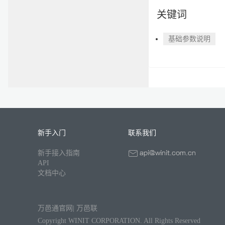
关键词
基础参数说明
新手入门
联系我们
新手接入指南
API
文档中心
万邑通官网
|
万邑联
Copyright WINIT CORPORATION. All Rights Reserved