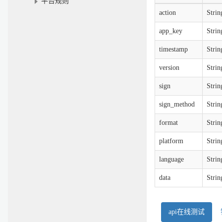
平台规则
action
Strin
app_key
Strin
timestamp
Stri
version
Strin
sign
Strin
sign_method
Strin
format
Strin
platform
Strin
language
Strin
data
Strin
api在线测试