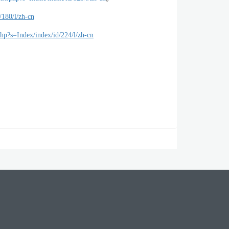
/180/l/zh-cn
php?s=Index/index/id/224/l/zh-cn