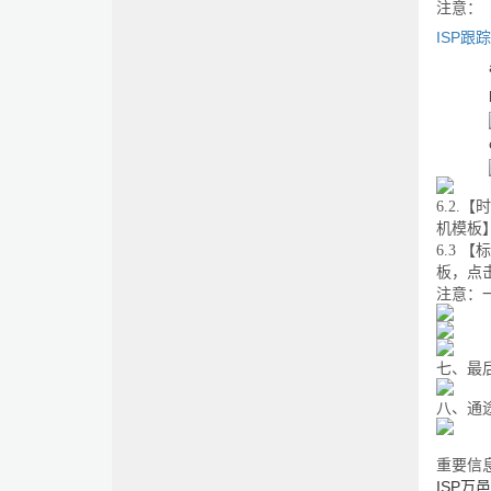
注意：
ISP
跟踪
6.2.
【时
机模板
6.3
【标
板，点
注意：
七、最
八、通
重要信
ISP
万邑