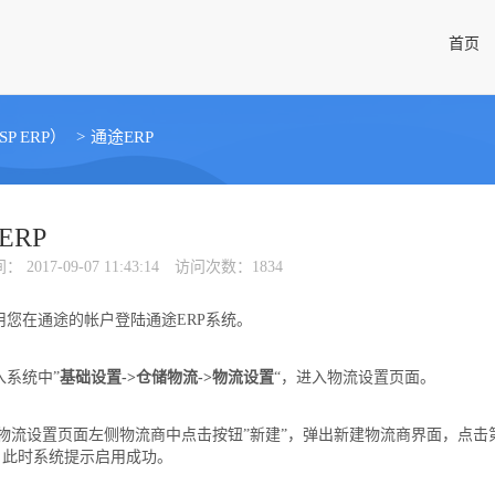
首页
P ERP）
>
通途ERP
ERP
间
： 2017-09-07 11:43:14
访问次数
：1834
用您在通途的帐户登陆通途
ERP
系统。
入系统中
”
基础设置
->
仓储物流
->
物流设置
“
，进入物流设置页面。
物流设置页面左侧物流商中点击按钮
”
新建
”
，弹出新建物流商界面，点击
，此时系统提示启用成功。