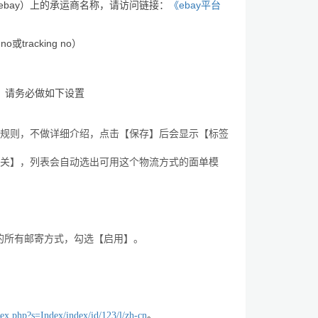
ebay
ebay
）上的承运商名称，请访问链接：
《
平台
 no
tracking no
或
）
，请务必做如下设置
规则，不做详细介绍，点击【保存】后会显示【标签
关】，列表会自动选出可用这个物流方式的面单模
的所有邮寄方式，勾选【启用】。
dex.php?s=Index/index/id/123/l/zh-cn
。