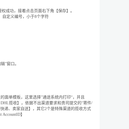
授权成功，接着点击页面右下角【保存】。
】自定义编号，小于
8
个字符
编辑
”
窗口。
道的面单模板，这里选择
”
通途系统内打印
“
，并且
、
DHL
揽收】，依据不出渠道要求和贵司提交的“寄件
/
发快递、卖家自送】，其它
2
个是特殊渠道的揽收方式
it AccountID
】