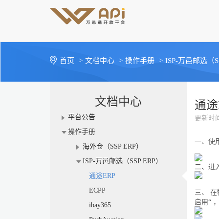
首页
>
文档中心
>
操作手册
>
ISP-万邑邮选（SS
文档中心
通途
平台公告
更新时
操作手册
一、使
海外仓（SSP ERP）
ISP-万邑邮选（SSP ERP）
二、进
通途ERP
ECPP
三、
在
启用
“
ibay365