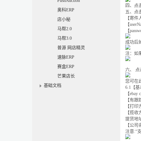
PushAuction
四、点
奥科ERP
五、点
【寄件
店小秘
【
userN
马帮2.0
【
passw
马帮3.0
成功后
普源 网店精灵
注：如
速脉ERP
赛盒ERP
六、
点
芒果店长
您可在
基础文档
6.1
【基
【
ebay c
【有跟
【打印
【揽收
提货地
【公司
注意
:
“