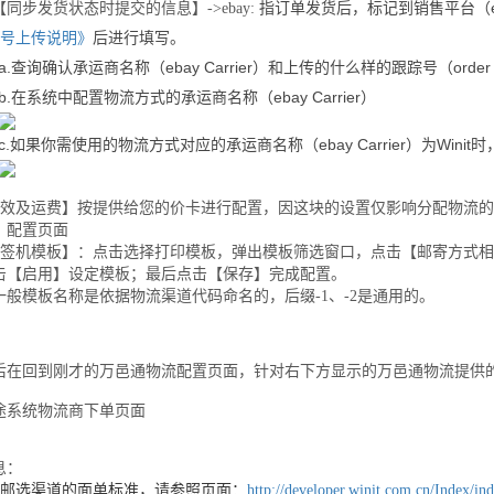
【同步发货状态时提交的信息】
->ebay:
指订单发货后，标记到销售平台（
号上传说明》
后进行填写。
a.
ebay Carrier
order
查询确认承运商名称（
）和上传的什么样的跟踪号（
b.
ebay Carrier
在系统中配置物流方式的承运商名称（
）
c.
ebay Carrier
Winit
如果你需使用的物流方式对应的承运商名称（
）为
时
效及运费】按提供给您的价卡进行配置，因这块的设置仅影响分配物流的
】配置页面
签机模板】：点击选择打印模板，弹出模板筛选窗口，点击【邮寄方式相
击【启用】设定模板；最后点击【保存】完成配置。
一般模板名称是依据物流渠道代码命名的，后缀
-1
、
-2
是通用的。
后在回到刚才的万邑通物流配置页面，针对右下方显示的万邑通物流提供
途系统物流商下单页面
息：
邮选渠道的面单标准，请参照页面：
http://developer.winit.com.cn/Index/in