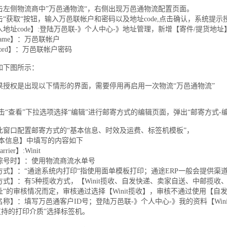
击左侧物流商中
”
万邑通物流“，右侧出现万邑通物流配置页面。
击“获取
“
按钮，输入万邑联帐户和密码以及地址
code,
点击确认，系统提示
人地址
code
】
:
登陆万邑联
-
》个人中心
-
》地址管理，新增【寄件
/
提货地址
ame
】：万邑联帐户
ord
】：万邑联帐户密码
如下图所示：
果授权是出现以下情形的界面，需要停用再启用一次物流“万邑通物流”
击
“
查看
”
下拉选项选择
“
编辑
”
进行邮寄方式的编辑页面，弹出
“
邮寄方式
-
此窗口配置邮寄方式的“基本信息、时效及运费、标签机模板
”
，
本信息】中填写的内容如下
arrier
】
:Winit
踪号时】：使用物流商流水单号
方式】：“通途系统内打印
“
指使用面单模板打印；通途
ERP
一般会提供渠
方式】：
有
5
种揽收方式，【
Winit
揽收、自发快递、卖家自送、中邮揽收
址
“
的审核情况而定，审核通过选择【
Winit
揽收】，审核不通过使用【自
名称】：填写万邑通客户
ID
号；登陆万邑联
-
》个人中心
-
》我的资料【
Win
支持的打印介质
”
选择标签机。