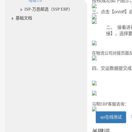
授权成功如下图示，点
马帮3.0
ISP-万邑邮选（SSP ERP）
三、点击【on/off】
基础文档
二、
接着进
接】，选择
在物流公司对接页面
四、
交运数据提交成
马帮
ERP
客服咨询：
api在线测试
关键词