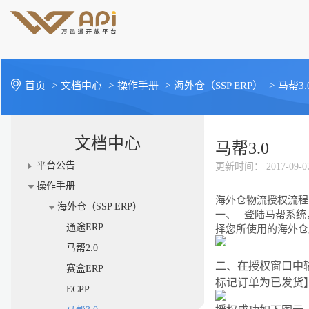
首页
>
文档中心
>
操作手册
>
海外仓（SSP ERP）
>
马帮3.
文档中心
马帮3.0
平台公告
更新时间
： 2017-09-0
操作手册
海外仓物流授权流程
海外仓（SSP ERP）
一、
登陆马帮系统
通途ERP
择您所使用的海外仓
马帮2.0
二、在授权窗口中
赛盒ERP
标记订单为已发货
ECPP