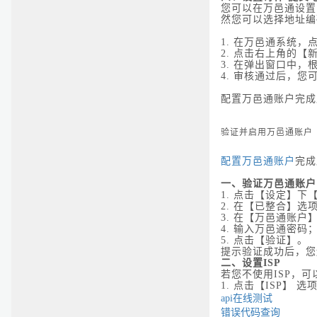
您可以在万邑通设置
然您可以选择地址编
1.
在万邑通系统，点
2.
点击右上角的【
3.
在弹出窗口中，
4.
审核通过后，您
配置万邑通账户完成
验证并启用万邑通账户
配置万邑通账户
完成
一、验证万邑通账户
1.
点击【设定】下
2.
在【已整合】选
3.
在【万邑通账户
4.
输入万邑通密码
5.
点击【验证】。
提示验证成功后，
二、设置ISP
若您不使用ISP，
1.
点击【ISP】 选
api在线测试
错误代码查询