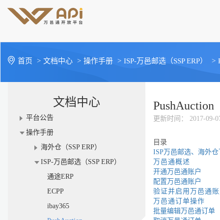
首页
>
文档中心
>
操作手册
>
ISP-万邑邮选（SSP ERP）
>
文档中心
PushAuction
平台公告
更新时间
： 2017-09-0
操作手册
目录
海外仓（SSP ERP）
ISP
万邑邮选、海外仓
ISP-万邑邮选（SSP ERP）
万邑通概述
开通万邑通账户
通途ERP
配置万邑通账户
ECPP
验证并启用万邑通账
万邑通订单操作
ibay365
批量编辑万邑通订单