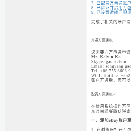
7.
已配置万邑通账
8.
已验证并启用万
9.
已设置运输匹配
完成了相关的账户设
开通万邑通账户
您需要向万邑通申
Mr. Kelvin Ko
Skype: gao-kelvin
Email: songyang.ga
Tel: +86 755 8603 
WinIt Hotline: +85
账户开通后，您可以
配置万邑通账户
在使用系统操作万邑
系万邑通客服获得更
一、添加eBay账户
1.
在浏览器打开万邑通网站登录