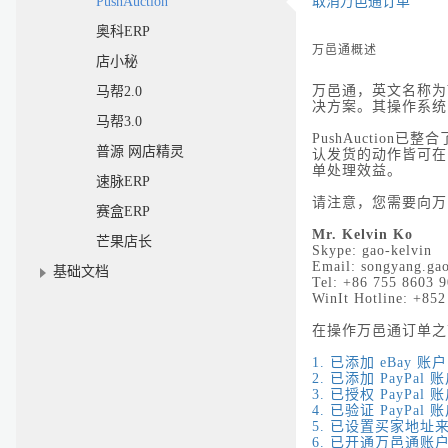
PushAuction
取消万邑通订单
奥科ERP
万邑通概述
店小秘
万邑通，英文名称为
马帮2.0
决方案。其操作系统
马帮3.0
PushAuction
已整合
普源 网店精灵
认发货的动作皆可在
单处理效益。
速脉ERP
请注意，您需要向万
赛盒ERP
Mr. Kelvin Ko
芒果店长
Skype: gao-kelvin
Email: songyang.ga
基础文档
Tel: +86 755 8603 
WinIt Hotline: +85
在操作万邑通订单之
1.
已添加 eBay
账户
2.
已添加 PayPal
账
3.
已授权 PayPal
账
4.
已验证 PayPal
账
5.
已设置买家地址
6.
已开通万邑通账