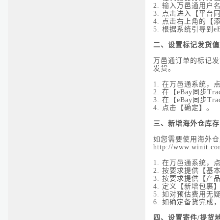
2.
输入万邑通用户
3.
点击进入【平台同
4.
点击右上角的【添
5.
根据系统引导到e
二、设置标记发货偏
万邑通订单的标记发
发货。
1.
在万邑通系统，点
2.
在【eBay同步Tra
3.
在【eBay同步Tra
4.
点击【确定】。
三、新增海外仓库存
如您需要使用海外仓
http://www.winit.co
1.
在万邑通系统，点
2.
按要求提供【基
3.
按要求提供【产
4.
定义【新增包裹
5.
如对预估费用无
6.
如确定备货完成
四、设置寄件/提货