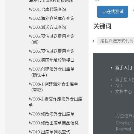
海外仓出库API对接时序
WO01.仓库代码查询
api在线测试
WO02.海外仓总库存查询
关键词
WO03.派送方式查询
WO05.预估派送费用查询
尾程派送方式代码
（新）
WO05.预估派送费用查询
WO06.德国地址校验接口
新手入门
WO07.创建海外仓出库单
（确认中）
新手接入
WO08-1.创建海外仓出库单
API
（草稿）
文档中心
WO08-2.提交作废海外仓出库
单
WO08.修改海外仓出库单
万邑通官
Copyrigh
WO09.修改出库单商品信息
Reserved
WO10.出库单列表查询