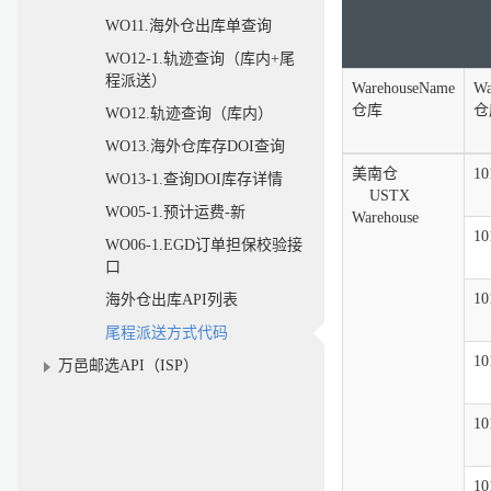
WO11.海外仓出库单查询
WO12-1.轨迹查询（库内+尾
程派送）
WarehouseName
Wa
仓库
仓
WO12.轨迹查询（库内）
WO13.海外仓库存DOI查询
美南仓
10
WO13-1.查询DOI库存详情
USTX
WO05-1.预计运费-新
Warehouse
10
WO06-1.EGD订单担保校验接
口
10
海外仓出库API列表
尾程派送方式代码
10
万邑邮选API（ISP）
10
10