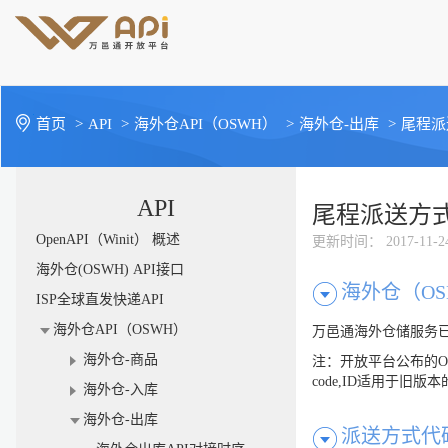
首页
>
API
>
海外仓API（OSWH）
>
海外仓-出库
>
尾程派
API
尾程派送方
OpenAPI（Winit） 概述
更新时间
： 2017-11-2
海外仓(OSWH) API接口
海外仓（OS
ISP全球直发快递API
海外仓API（OSWH）
万邑通海外仓储服务已
海外仓-商品
注：开放平台公布的O
code,ID适用于旧版
海外仓-入库
海外仓-出库
派送方式代