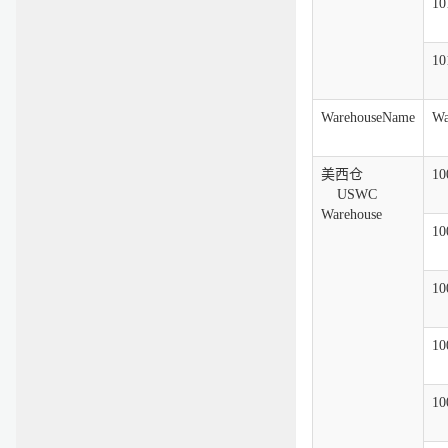
10
10
WarehouseName
Wa
美西仓
10
USWC
Warehouse
10
10
10
10