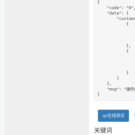
{

    "code": "0",
    "data": {

        "customs
            {

               
                
               
            },

            {

               
                
               
            }

        ]

    },

    "msg": "操作
}
api在线测试
关键词