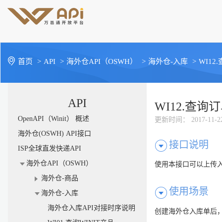
首页
>
API
>
海外仓API（OSWH）
>
海外仓-入库
>
WI1
API
WI12.查
OpenAPI（Winit） 概述
更新时间
： 2017-11-2
海外仓(OSWH) API接口
接口说明
ISP全球直发快递API
海外仓API（OSWH）
使用本接口可以上传
海外仓-商品
使用场景
海外仓-入库
海外仓入库API对接时序说明
创建海外仓入库单后