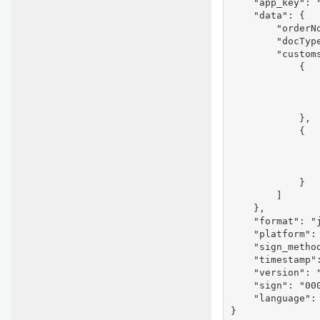
    "app_key": "
    "data": {

        "orderNo
        "docType
        "customs
            {

               
                
               
            },

            {

               
                
               
            }

        ]

    },

    "format": "j
    "platform": 
    "sign_method
    "timestamp":
    "version": "
    "sign": "00
    "language": 
}