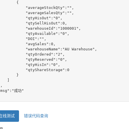
       {

           "averageStockQty":"",

           "averageSalesQty":"",

           "qtyHisOut":"0",

           "qtySellHisOut":0,

            "warehouseId":"1000001",

           "qtyAvailable":"0",

           "DOI":"",

           "avgSales":0,

            "warehouseName":"AU Warehouse",

           "qtyOrdered":"2",

           "qtyReserved":"0",

           "qtyHisIn":"0",

           "qtyShareStorage":0

       }

   ]

,

"msg":"成功"

i在线测试
错误代码查询