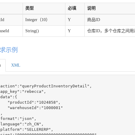
类型
必填
说明
tId
Integer（10）
Y
商品ID
useId
String()
Y
仓库ID，多个仓库之间用
求示例
n
XML
"action":"queryProductInventoryDetail",

app_key":"rebecca",

data":{

   "productId":"1024858",

   "warehouseId":"1000001"

,

format":"json",

language":"zh_CN",

platform":"SELLERERP",

"sign":"00000000000000000000000000000000",
