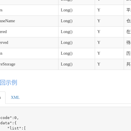
es
Long()
Y
平
ouseName
Long()
Y
仓
ered
Long()
Y
在
erved
Long()
Y
待
In
Long()
Y
历
reStorage
Long()
Y
共
回示例
n
XML
code":0,

data":{

   "list":[
