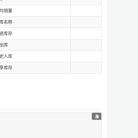
均销量
库名称
途库存
出库
史入库
享库存