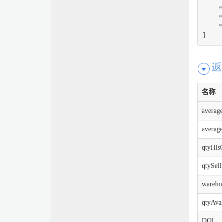
    "
    "
    "
}
返
名称
averag
averag
qtyHis
qtySel
wareho
qtyAva
DOI