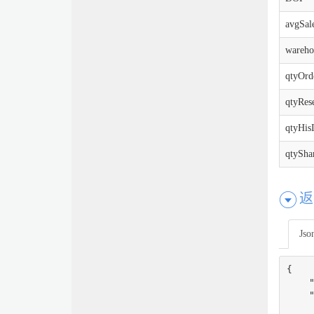
avgSal
wareh
qtyOrd
qtyRes
qtyHis
qtySha
返
Jso
{

    "
    "
     