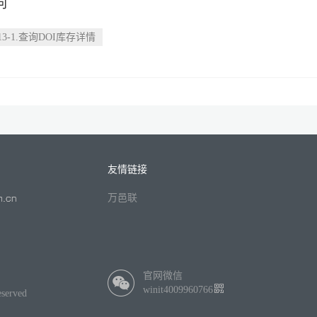
词
13-1.查询DOI库存详情
友情链接
万邑联
官网微信
winit4009960766
served