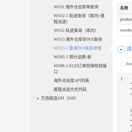
WO11.海外仓出库单查询
名称
WO12-1.轨迹查询（库内+尾
produc
程派送）
wareho
WO12.轨迹查询（库内）
WO13.海外仓库存DOI查询
请
WO13-1.查询DOI库存详情
WO05-1.预计运费-新
Jso
WO06-1.EGD订单担保校验接
口
{

海外仓出库API列表
    
尾程派送方式代码
    "
    "
万邑邮选API（ISP）
     
     
    }
    "
    "
    "
    