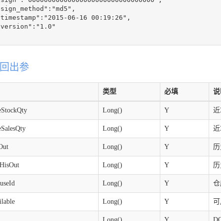
sign_method":"md5",

timestamp":"2015-06-16 00:19:26",

version":"1.0"

回出参
类型
必填
说
eStockQty
Long()
Y
近
eSalesQty
Long()
Y
近
Out
Long()
Y
历
lHisOut
Long()
Y
历
useId
Long()
Y
仓
ilable
Long()
Y
可
Long()
Y
D