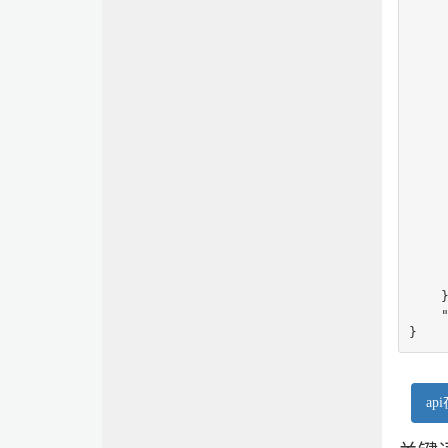
     
     
     
     
     
    
     
     
     
    
     
     
     
     
     
     
    }
    
}
ap