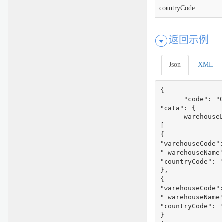
countryCode
返回示例
Json
XML
{

      "code": "0
"data": {

      warehouseL
[

{

"warehouseCode":
" warehouseName
"countryCode": "
},

{

"warehouseCode":
" warehouseName"
"countryCode": "
}
