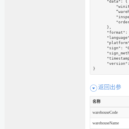
      "data": {

          "wini
          “wareh
          "inspe
          "order
      },

      "format": 
      "language"
      "platform"
      "sign": "
      "sign_meth
      "timestamp
      "version":
}
返回出参
名称
warehouseCode
warehouseName