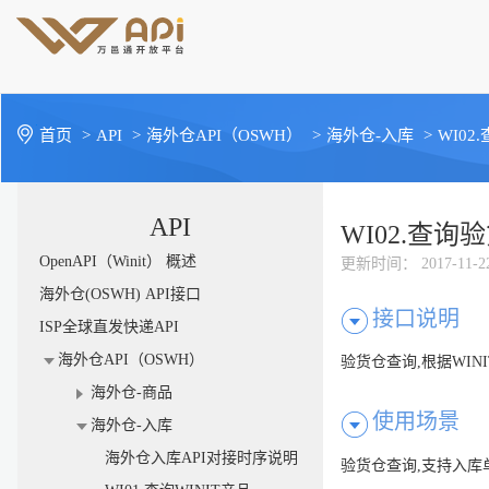
首页
>
API
>
海外仓API（OSWH）
>
海外仓-入库
>
WI02
API
WI02.查询
OpenAPI（Winit） 概述
更新时间
： 2017-11-2
海外仓(OSWH) API接口
接口说明
ISP全球直发快递API
海外仓API（OSWH）
验货仓查询,根据WI
海外仓-商品
使用场景
海外仓-入库
海外仓入库API对接时序说明
验货仓查询,支持入库