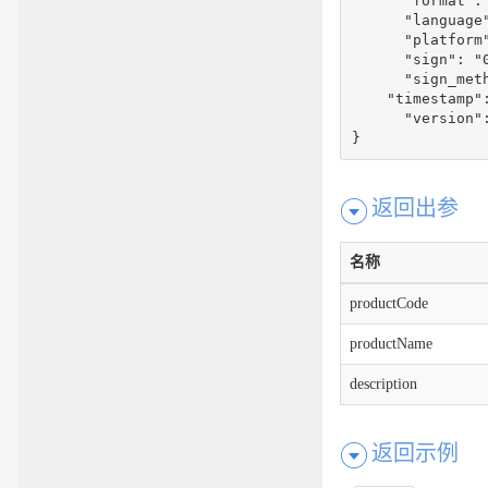
      "format": 
      "language"
      "platform"
      "sign": "
      "sign_meth
    "timestamp":
      "version":
}
返回出参
名称
productCode
productName
description
返回示例