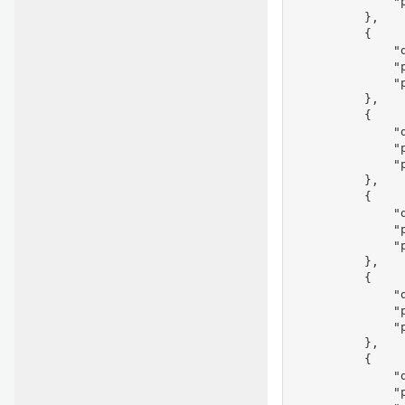
              "
          },

          {

              "d
              "
              "
          },

          {

              "d
              "
              
          },

          {

              "d
              "
              
          },

          {

              "d
              "
              
          },

          {

              "d
              "