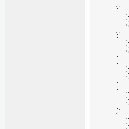
          },

          {

              "d
              "
              "
          },

          {

              "d
              "
              
          },

          {

              "d
              "
              
          },

          {

              "d
              "
              "
          },

          {

              "d
              "