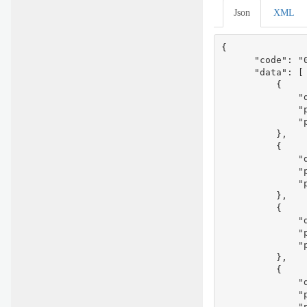
Json
XML
{

      "code": "0
      "data": [

          {

              "d
              "
              
          },

          {

              "d
              "
              
          },

          {

              "
              "
              "
          },

          {

              "d
              "
              