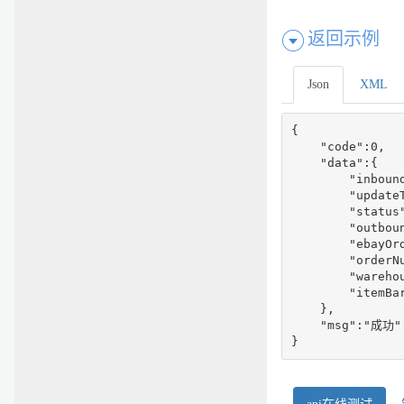
返回示例
Json
XML
{

    "code":0,

    "data":{

        "inboun
        "update
        "status"
        "outbou
        "ebayOrd
        "orderNu
        "warehou
        "itemBa
    },

    "msg":"成功"

}