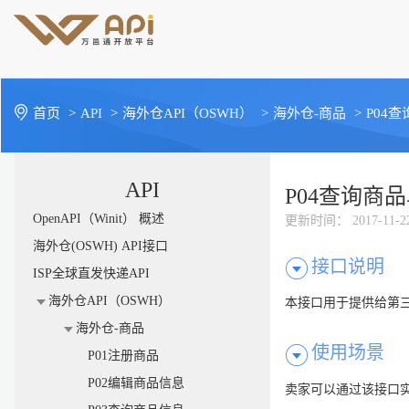
首页
>
API
>
海外仓API（OSWH）
>
海外仓-商品
>
P04
API
P04查询商
OpenAPI（Winit） 概述
更新时间
： 2017-11-2
海外仓(OSWH) API接口
接口说明
ISP全球直发快递API
海外仓API（OSWH）
本接口用于提供给第
海外仓-商品
使用场景
P01注册商品
P02编辑商品信息
卖家可以通过该接口