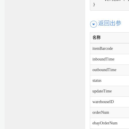
}
返回出参
名称
itemBarcode
inboundTime
outboundTime
status
updateTime
warehouseID
orderNum
ebayOrderNum