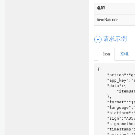
名称
itemBarcode
请求示例
Json
XML
{

    "action":"ge
    "app_key":"r
    "data":{

        "itemBa
    },

    "format":"js
    "language":"
    "platform":"
    "sign":"AD5
    "sign_method
    "timestamp":
    "version":"1