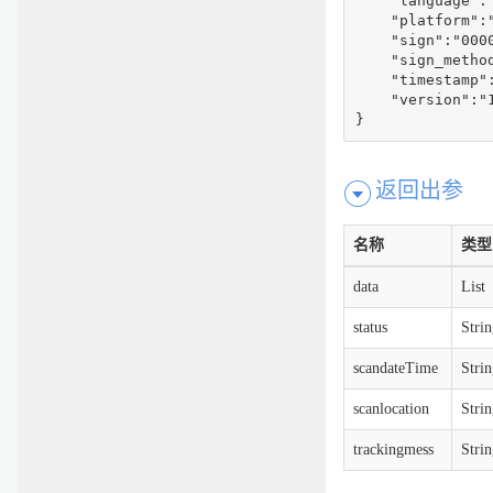
    "language":"
    "platform":"
    "sign":"000
    "sign_method
    "timestamp":
    "version":"1
}
返回出参
名称
类型
data
List
status
Strin
scandateTime
Strin
scanlocation
Strin
trackingmess
Strin