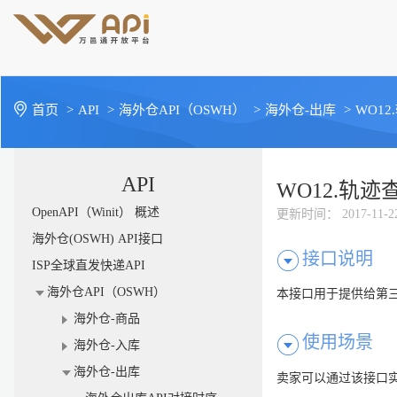
首页
>
API
>
海外仓API（OSWH）
>
海外仓-出库
>
WO1
API
WO12.轨
OpenAPI（Winit） 概述
更新时间
： 2017-11-2
海外仓(OSWH) API接口
接口说明
ISP全球直发快递API
海外仓API（OSWH）
本接口用于提供给第三
海外仓-商品
使用场景
海外仓-入库
海外仓-出库
卖家可以通过该接口