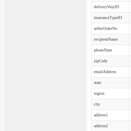
deliveryWayID
insuranceTypeID
sellerOrderNo
recipientName
phoneNum
zipCode
emailAddress
state
region
city
address1
address2