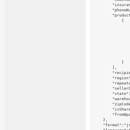
        "insuran
        "phoneNu
        "product
            {

               
                
               
               
               
                
                
            }

        ],

        "recipie
        "region"
        "repeata
        "seller
        "state":
        "warehou
        "zipCode
        "isShare
        "fromBpa
    },

    "format":"js