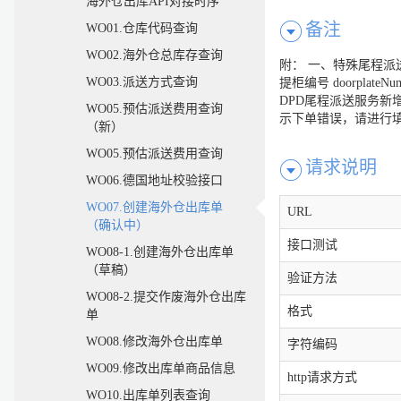
海外仓出库API对接时序
备注
WO01.仓库代码查询
WO02.海外仓总库存查询
附： 一、特殊尾程派送方式
WO03.派送方式查询
提柜编号 doorplate
DPD尾程派送服务新增“门
WO05.预估派送费用查询
示下单错误，请进行填写或为空值
（新）
WO05.预估派送费用查询
请求说明
WO06.德国地址校验接口
WO07.创建海外仓出库单
URL
（确认中）
接口测试
WO08-1.创建海外仓出库单
（草稿）
验证方法
WO08-2.提交作废海外仓出库
格式
单
WO08.修改海外仓出库单
字符编码
WO09.修改出库单商品信息
http请求方式
WO10.出库单列表查询