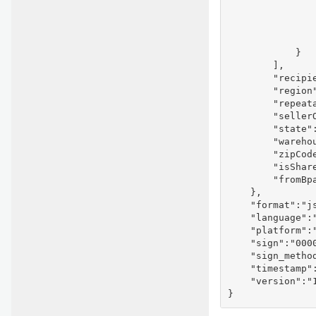
               
               
                
                
            }

        ],

        "recipie
        "region"
        "repeata
        "seller
        "state":
        "warehou
        "zipCode
        "isShare
        "fromBpa
    },

    "format":"js
    "language":"
    "platform":"
    "sign":"000
    "sign_method
    "timestamp":
    "version":"1
}