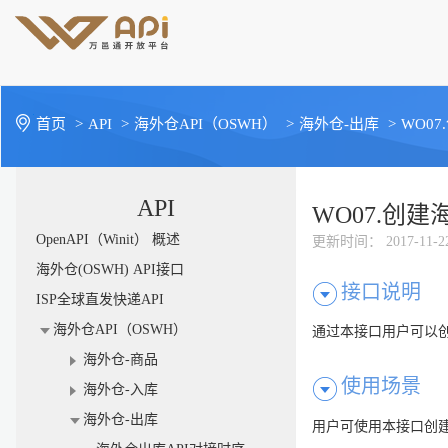
首页
>
API
>
海外仓API（OSWH）
>
海外仓-出库
>
WO0
API
WO07.创
OpenAPI（Winit） 概述
更新时间
： 2017-11-2
海外仓(OSWH) API接口
接口说明
ISP全球直发快递API
海外仓API（OSWH）
通过本接口用户可以创
海外仓-商品
使用场景
海外仓-入库
海外仓-出库
用户可使用本接口创建