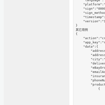
    "language":"
    "platform":"
    "sign":"000
    "sign_method
    "timestamp":
    "version":"1
}

其它用例

{

    "action":"cr
    "app_key":"r
    "data":{

        "address
        "address
        "city":"
        "deliver
        "eBayOrd
        "emailAd
        "insuran
        "phoneNu
        "product
            {

               
                
               