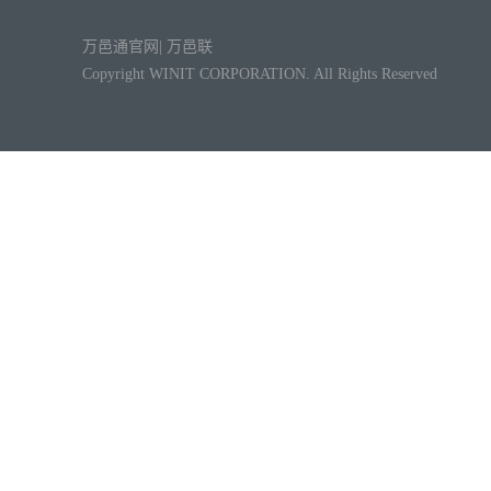
万邑通官网
|
万邑联
Copyright WINIT CORPORATION. All Rights Reserved