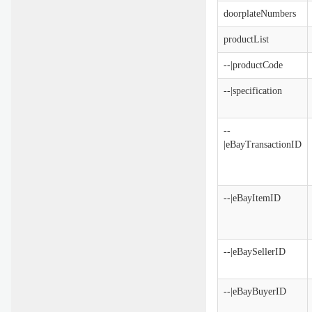
doorplateNumbers
productList
--|productCode
--|specification
--
|eBayTransactionID
--|eBayItemID
--|eBaySellerID
--|eBayBuyerID