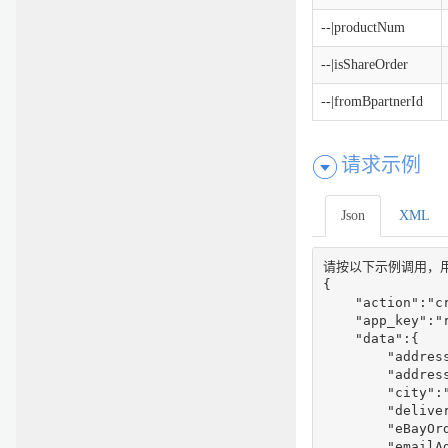
--|productNum
--|isShareOrder
--|fromBpartnerId
请求示例
Json
XML
请按以下示例调用，用于验
{

    "action":"cr
    "app_key":"r
    "data":{

        "address
        "address
        "city":"
        "deliver
        "eBayOrd
        "emailAd